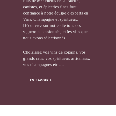
Plus de 800 clients restaurateurs,
cavistes, et épiceries fines font
confiance à notre équipe d'experts en
Vins, Champagne et spiritueux.
Découvrez sur notre site tous ces
VIGNOBLE SCHLUMBERGER
vignerons passionnés, et les vins que
nous avons sélectionnés.
Choisissez vos vins de copains, vos
grands crus, vos spiritueux artisanaux,
vos champagnes etc ....
EN SAVOIR +
CHAMPAGNE DE L'AUCHE