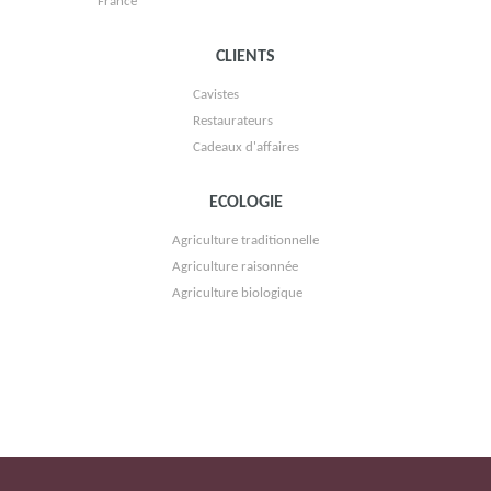
France
CLIENTS
Cavistes
Restaurateurs
Cadeaux d'affaires
ECOLOGIE
VIGNOBLE PASCAL GONTHIER
Agriculture traditionnelle
Agriculture raisonnée
Agriculture biologique