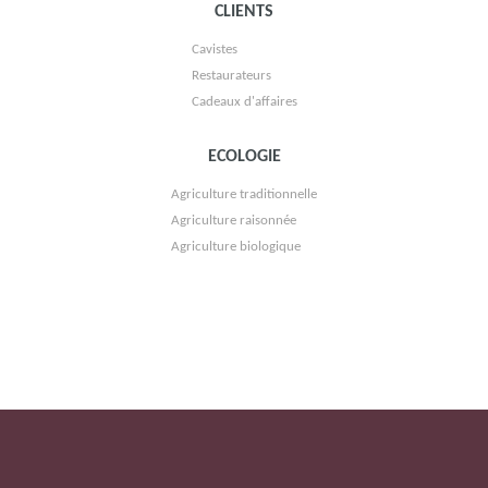
CLIENTS
Cavistes
Restaurateurs
CLOS DE NANCREVANT
Cadeaux d'affaires
ECOLOGIE
Agriculture traditionnelle
Agriculture raisonnée
Agriculture biologique
DOMAINE LA TOUR DE BEAUMONT