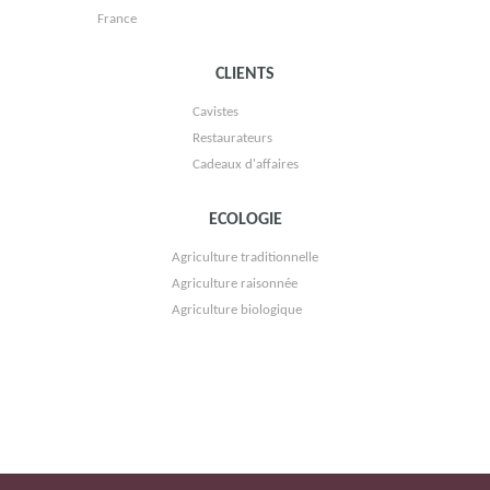
France
CLIENTS
Cavistes
Restaurateurs
Cadeaux d'affaires
ECOLOGIE
VIGNOBLE CHÂTEAU LA TOUR DE BY
Agriculture traditionnelle
Agriculture raisonnée
Agriculture biologique