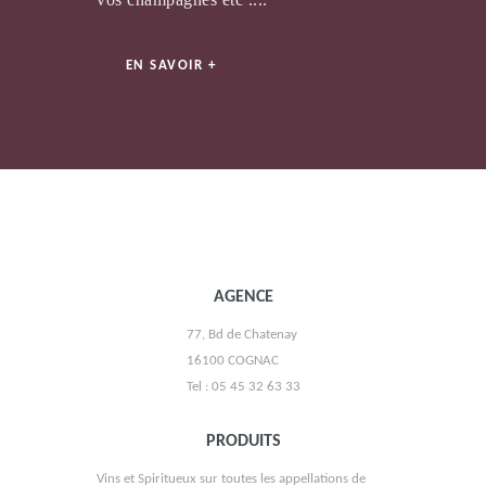
EN SAVOIR +
VIGNOBLE FRÉDÉRIC PRAIN
AGENCE
77, Bd de Chatenay
16100 COGNAC
Tel : 05 45 32 63 33
PRODUITS
Vins et Spiritueux sur toutes les appellations de