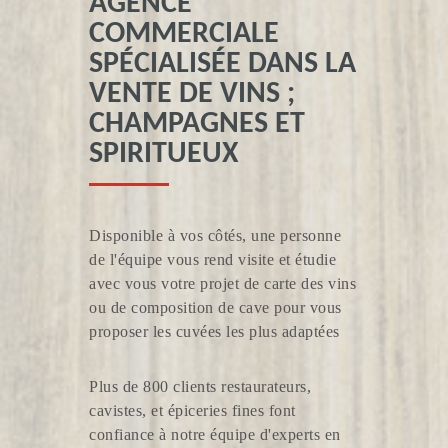
AGENCE
COMMERCIALE
SPÉCIALISÉE DANS LA
VENTE DE VINS ;
VIGNOBLE RATRON
CHAMPAGNES ET
SPIRITUEUX
Disponible à vos côtés, une personne
de l'équipe vous rend visite et étudie
avec vous votre projet de carte des vins
ou de composition de cave pour vous
proposer les cuvées les plus adaptées
CHAMPAGNE DE L'AUCHE
Plus de 800 clients restaurateurs,
cavistes, et épiceries fines font
confiance à notre équipe d'experts en