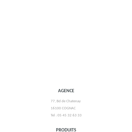
VIGNOBLE CHÂTEAU LA TOUR DE BY
AGENCE
77, Bd de Chatenay
16100 COGNAC
LES 2 FRÉROTS
Tel : 05 45 32 63 33
PRODUITS