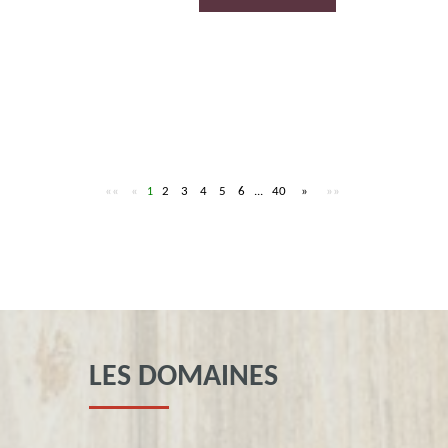
««
«
2
3
4
5
6
...
40
»
»»
1
LES DOMAINES