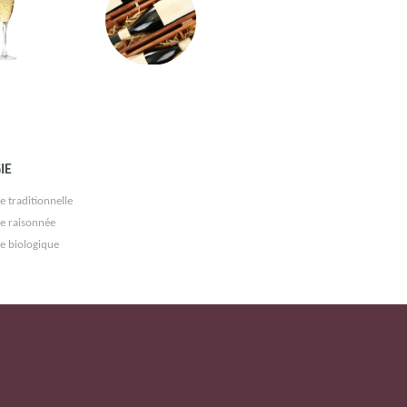
IE
e traditionnelle
re raisonnée
re biologique