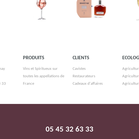
PRODUITS
CLIENTS
ECOLOG
nay
Vins et Spiritueux sur
Cavistes
Agricultur
toutes les appellations de
Restaurateurs
Agricultu
3 33
France
Cadeaux d'affaires
Agricultu
T
05 45 32 63 33