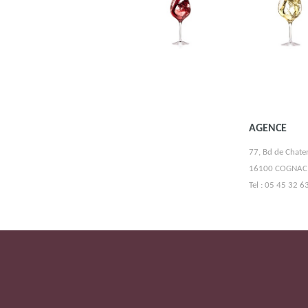
AGENCE
77, Bd de Chate
16100 COGNAC
Tel : 05 45 32 6
VINS ET SPIRITUEUX JEAN-LUC MALDAN