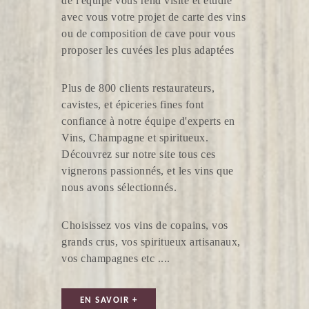
de l'équipe vous rend visite et étudie
avec vous votre projet de carte des vins
ou de composition de cave pour vous
proposer les cuvées les plus adaptées
Plus de 800 clients restaurateurs,
cavistes, et épiceries fines font
confiance à notre équipe d'experts en
VIGNOBLE FRÉDÉRIC PRAIN
Vins, Champagne et spiritueux.
Découvrez sur notre site tous ces
vignerons passionnés, et les vins que
nous avons sélectionnés.
Choisissez vos vins de copains, vos
grands crus, vos spiritueux artisanaux,
vos champagnes etc ....
DOMAINE DU BOIS MAYAUD
EN SAVOIR +