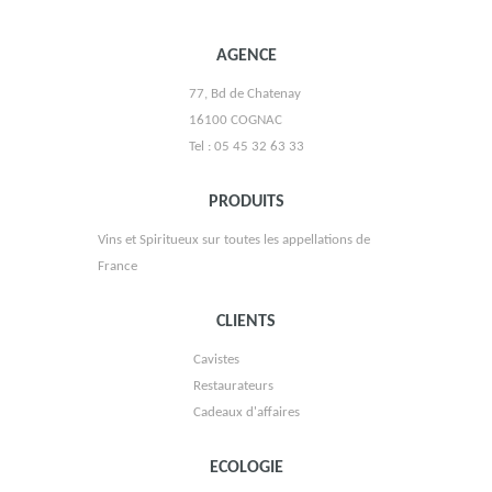
AGENCE
77, Bd de Chatenay
SOCIÉTÉ DES VINS DE PIZAY
16100 COGNAC
Tel : 05 45 32 63 33
PRODUITS
Vins et Spiritueux sur toutes les appellations de
France
CLIENTS
Cavistes
CHAMPAGNE DE L'AUCHE
Restaurateurs
Cadeaux d'affaires
ECOLOGIE