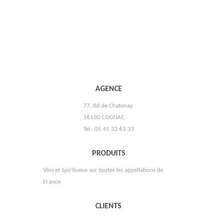
AGENCE
77, Bd de Chatenay
DOMAINE DU BOIS MAYAUD
16100 COGNAC
Tel : 05 45 32 63 33
PRODUITS
Vins et Spiritueux sur toutes les appellations de
France
CLIENTS