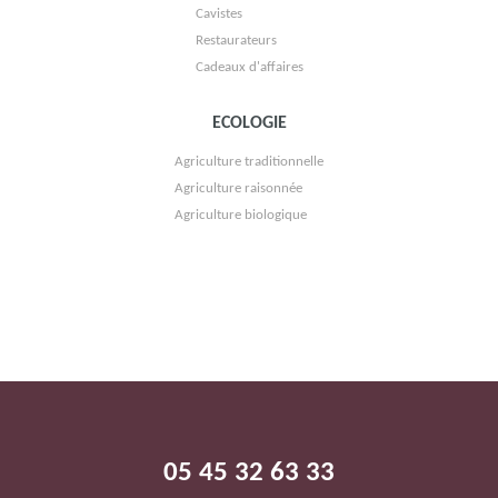
Cavistes
Restaurateurs
Cadeaux d'affaires
ECOLOGIE
Agriculture traditionnelle
Agriculture raisonnée
Agriculture biologique
VIGNOBLE CHÂTEAU LA TOUR DE BY
05 45 32 63 33