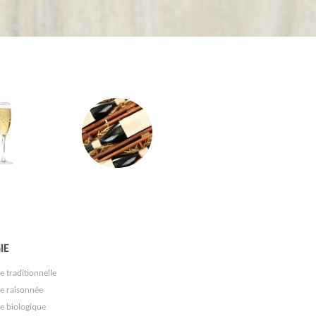
IE
e traditionnelle
re raisonnée
re biologique