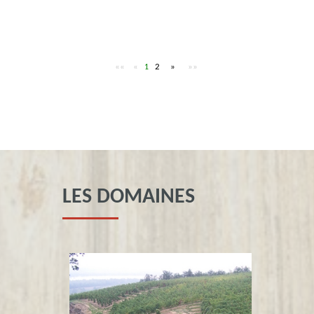
««
«
2
»
»»
1
LES DOMAINES