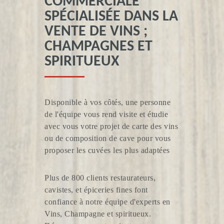
COMMERCIALE
SPÉCIALISÉE DANS LA
VENTE DE VINS ;
VIGNOBLE RATRON
CHAMPAGNES ET
SPIRITUEUX
Disponible à vos côtés, une personne
de l'équipe vous rend visite et étudie
VIGNOBLE BURC
avec vous votre projet de carte des vins
ou de composition de cave pour vous
proposer les cuvées les plus adaptées
Plus de 800 clients restaurateurs,
cavistes, et épiceries fines font
confiance à notre équipe d'experts en
Vins, Champagne et spiritueux.
CAVE GRAND LISTRAC