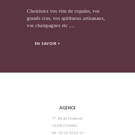
Choisissez vos vins de copains, vos
grands crus, vos spiritueux artisanaux,
vos champagnes etc ....
MAISON SAGET LA PERRIÈRE
EN SAVOIR +
BRAASTAD TIFFON
AGENCE
77, Bd de Chatenay
16100 COGNAC
Tel : 05 45 32 63 33