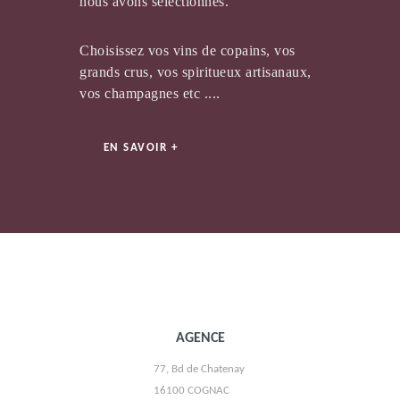
nous avons sélectionnés.
Choisissez vos vins de copains, vos
grands crus, vos spiritueux artisanaux,
vos champagnes etc ....
EN SAVOIR +
VIGNOBLE DUBARD
AGENCE
77, Bd de Chatenay
MAISON JARD
16100 COGNAC