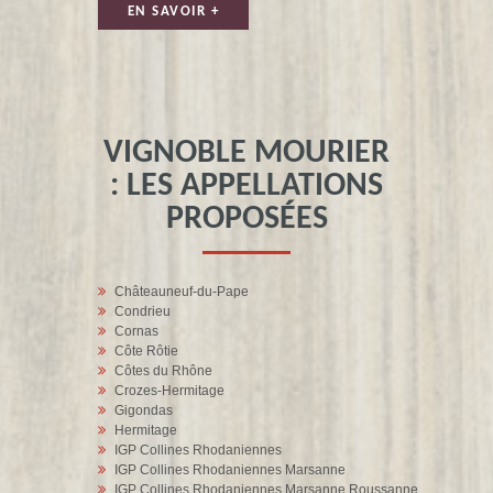
EN SAVOIR +
VIGNOBLE MOURIER
: LES APPELLATIONS
PROPOSÉES
Châteauneuf-du-Pape
Condrieu
Cornas
Côte Rôtie
Côtes du Rhône
Crozes-Hermitage
Gigondas
Hermitage
IGP Collines Rhodaniennes
IGP Collines Rhodaniennes Marsanne
IGP Collines Rhodaniennes Marsanne Roussanne