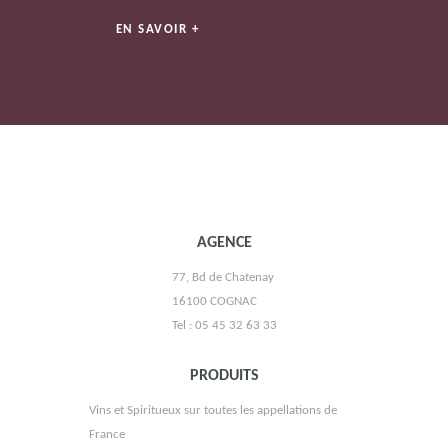
EN SAVOIR +
CHEVAL QUANCARD
AGENCE
DOMAINE LA TOUR DE BEAUMONT
77, Bd de Chatenay
16100 COGNAC
Tel : 05 45 32 63 33
PRODUITS
Vins et Spiritueux sur toutes les appellations de
France
VIGNOBLE PASCAL GONTHIER