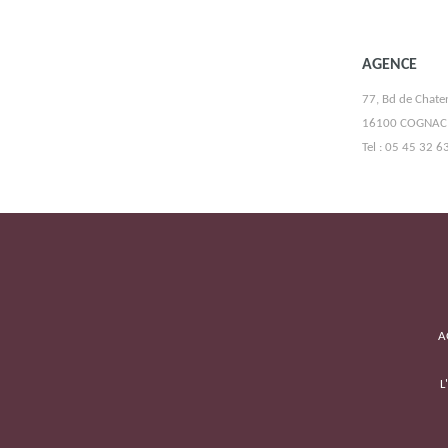
AGENCE
77, Bd de Chate
16100 COGNAC
Tel : 05 45 32 6
A
BENOIT SERRES
L