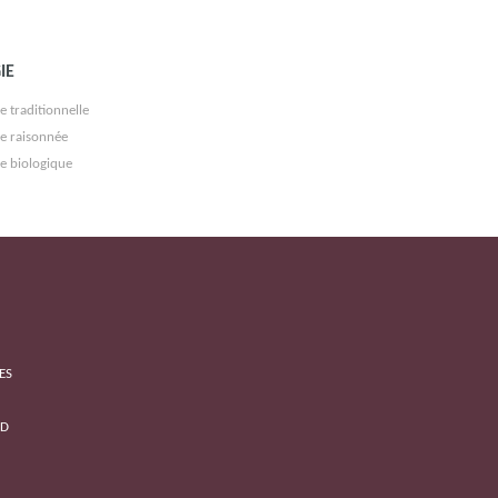
IE
e traditionnelle
re raisonnée
re biologique
ES
3D