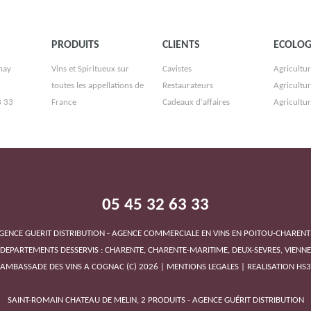
PRODUITS
CLIENTS
ECOLOG
nay
Vins et Spiritueux sur
Cavistes
Agricultur
toutes les appellations de
Restaurateurs
Agricultu
3 33
France
Cadeaux d'affaires
Agricultu
05 45 32 63 33
GENCE GUERIT DISTRIBUTION - AGENCE COMMERCIALE EN VINS EN POITOU-CHARENT
DEPARTEMENTS DESSERVIS : CHARENTE, CHARENTE-MARITIME, DEUX-SEVRES, VIENNE
'AMBASSADE DES VINS A COGNAC
(C)
2026
|
MENTIONS LEGALES
|
REALISATION HS
SAINT-ROMAIN CHATEAU DE MELIN, 2 PRODUITS - AGENCE GUÉRIT DISTRIBUTION